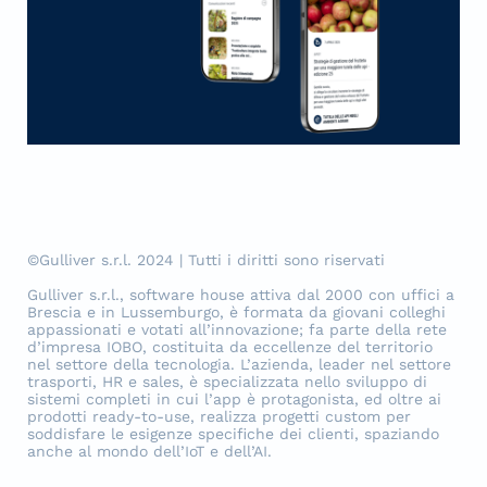
©Gulliver s.r.l. 2024 | Tutti i diritti sono riservati
Gulliver s.r.l., software house attiva dal 2000 con uffici a
Brescia e in Lussemburgo, è formata da giovani colleghi
appassionati e votati all’innovazione; fa parte della rete
d’impresa IOBO, costituita da eccellenze del territorio
nel settore della tecnologia. L’azienda, leader nel settore
trasporti, HR e sales, è specializzata nello sviluppo di
sistemi completi in cui l’app è protagonista, ed oltre ai
prodotti ready-to-use, realizza progetti custom per
soddisfare le esigenze specifiche dei clienti, spaziando
anche al mondo dell’IoT e dell’AI.