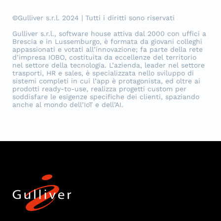
©Gulliver s.r.l. 2024 | Tutti i diritti sono riservati
Gulliver s.r.l., software house attiva dal 2000 con uffici a
Brescia e in Lussemburgo, è formata da giovani colleghi
appassionati e votati all’innovazione; fa parte della rete
d’impresa IOBO, costituita da eccellenze del territorio
nel settore della tecnologia. L’azienda, leader nel settore
trasporti, HR e sales, è specializzata nello sviluppo di
sistemi completi in cui l’app è protagonista, ed oltre ai
prodotti ready-to-use, realizza progetti custom per
soddisfare le esigenze specifiche dei clienti, spaziando
anche al mondo dell’IoT e dell’AI.