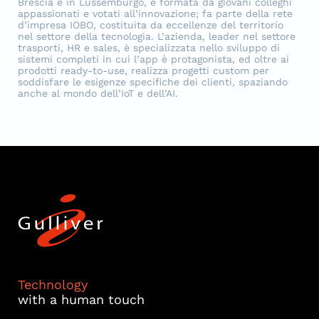
Brescia e in Lussemburgo, è formata da giovani colleghi
appassionati e votati all’innovazione; fa parte della rete
d’impresa IOBO, costituita da eccellenze del territorio
nel settore della tecnologia. L’azienda, leader nel settore
trasporti, HR e sales, è specializzata nello sviluppo di
sistemi completi in cui l’app è protagonista, ed oltre ai
prodotti ready-to-use, realizza progetti custom per
soddisfare le esigenze specifiche dei clienti, spaziando
anche al mondo dell’IoT e dell’AI.
Technology
with a human touch