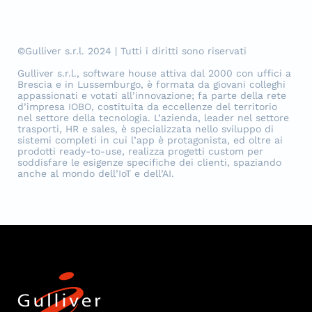
©Gulliver s.r.l. 2024 | Tutti i diritti sono riservati
Gulliver s.r.l., software house attiva dal 2000 con uffici a
Brescia e in Lussemburgo, è formata da giovani colleghi
appassionati e votati all’innovazione; fa parte della rete
d’impresa IOBO, costituita da eccellenze del territorio
nel settore della tecnologia. L’azienda, leader nel settore
trasporti, HR e sales, è specializzata nello sviluppo di
sistemi completi in cui l’app è protagonista, ed oltre ai
prodotti ready-to-use, realizza progetti custom per
soddisfare le esigenze specifiche dei clienti, spaziando
anche al mondo dell’IoT e dell’AI.