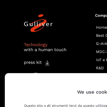
Comp
Home
Best 
G-AI
Technology
with a human touch
MDC-
IoT e
press kit
R&D
Chi s
Fastw
Vodaf
We use cook
Rete 
Forma
Questo sito o gli strumenti terzi da questo utilizza