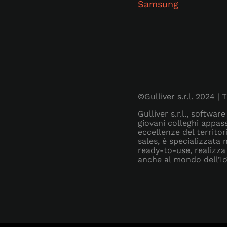
Samsung
©Gulliver s.r.l. 2024 | T
Gulliver s.r.l., softwa
giovani colleghi appass
eccellenze del territor
sales, è specializzata 
ready-to-use, realizza
anche al mondo dell’IoT