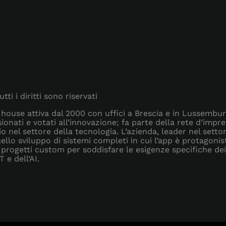
utti i diritti sono riservati
re house attiva dal 2000 con uffici a Brescia e in Lussembu
ionati e votati all’innovazione; fa parte della rete d’impr
io nel settore della tecnologia. L’azienda, leader nel setto
nello sviluppo di sistemi completi in cui l’app è protagonis
 progetti custom per soddisfare le esigenze specifiche dei
 e dell’AI.