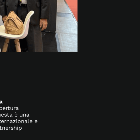
a
apertura
uesta è una
ternazionale e
rtnership