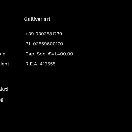
Gulliver srl
+39 0303581239
P.I. 03559600170
kie
Cap. Soc. €41.400,00
ienti
R.E.A. 419555
iuti
ng