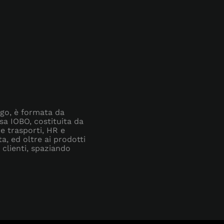
rgo, è formata da
esa IOBO, costituita da
re trasporti, HR e
ta, ed oltre ai prodotti
 clienti, spaziando