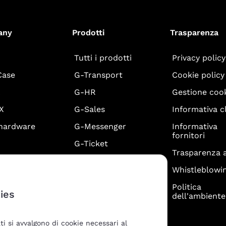
any
Prodotti
Trasparenza
Tutti i prodotti
Privacy policy
Case
G-Transport
Cookie policy
A
G-HR
Gestione coo
X
G-Sales
Informativa cl
 hardware
G-Messenger
Informativa
fornitori
G-Ticket
Trasparenza a
iamo
G-Badge
Whistleblowi
eb +
G-Timesheet
one
Politica
ies
G-CRM
dell'ambiente
e Partner
G-Workforce
zione
ti si avvalgono di cookie necessari al