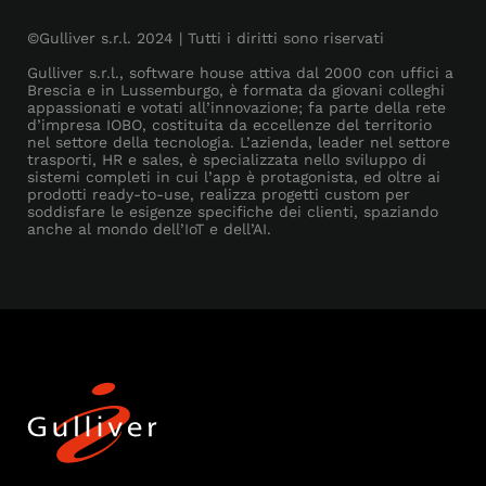
©Gulliver s.r.l. 2024 | Tutti i diritti sono riservati
Gulliver s.r.l., software house attiva dal 2000 con uffici a
Brescia e in Lussemburgo, è formata da giovani colleghi
appassionati e votati all’innovazione; fa parte della rete
d’impresa IOBO, costituita da eccellenze del territorio
nel settore della tecnologia. L’azienda, leader nel settore
trasporti, HR e sales, è specializzata nello sviluppo di
sistemi completi in cui l’app è protagonista, ed oltre ai
prodotti ready-to-use, realizza progetti custom per
soddisfare le esigenze specifiche dei clienti, spaziando
anche al mondo dell’IoT e dell’AI.